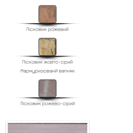
Пісковик рожевий
Пісковик жовто-сірий
Мармуризованй вапняк
Пісковик рожево-сірий