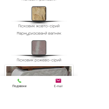
Пісковик жовто-сірий
Мармуризованй вапняк
Пісковик рожево-сірий
Подзвони
E-mail