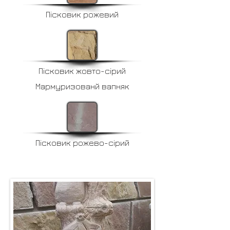
Пісковик рожевий
Пісковик жовто-сірий
Мармуризованй вапняк
Пісковик рожево-сірий