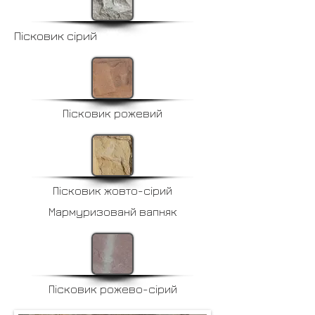
Пісковик сірий
Пісковик рожевий
Пісковик жовто-сірий
Мармуризованй вапняк
Пісковик рожево-сірий