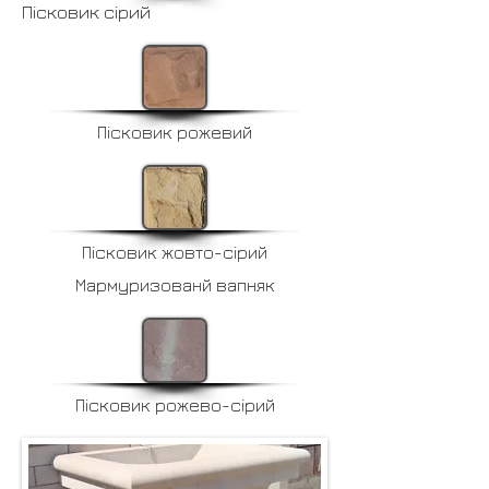
Пісковик сірий
Пісковик рожевий
Пісковик жовто-сірий
Мармуризованй вапняк
Пісковик рожево-сірий