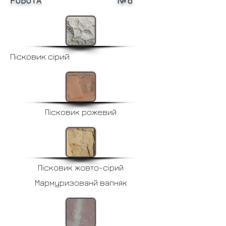
РОБОТА №6
Пісковик сірий
Пісковик рожевий
Пісковик жовто-сірий
Мармуризованй вапняк