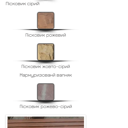
Пісковик сірий
Пісковик рожевий
Пісковик жовто-сірий
Мармуризованй вапняк
Пісковик рожево-сірий