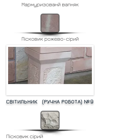
Мармуризованй вапняк
Пісковик рожево-сірий
СВІТИЛЬНИК (РУЧНА РОБОТА) №9
Пісковик сірий