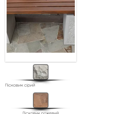
Пісковик сірий
Пісковик рожевий