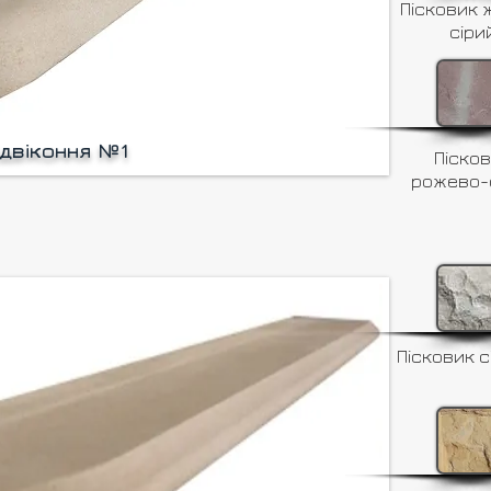
Пісковик 
сіри
ідвіконня №1
Піско
рожево-
Пісковик с