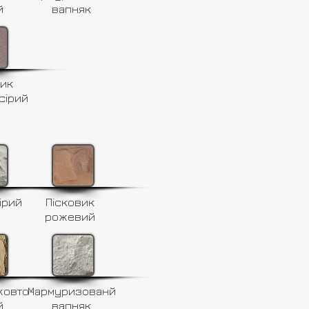
й
вапняк
вик
сірий
ірий
Пісковик
рожевий
жовто-
Мармуризованй
й
вапняк