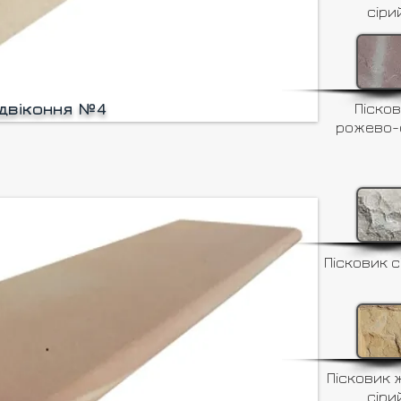
сіри
ідвіконня №4
Піско
рожево-
Пісковик с
Пісковик 
сіри