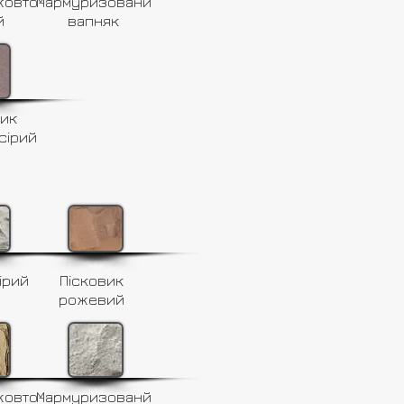
жовто-
Мармуризованй
й
вапняк
вик
сірий
ірий
Пісковик
рожевий
жовто-
Мармуризованй