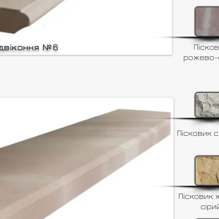
ідвіконня №6
Піско
рожево-
Пісковик с
Пісковик 
сіри