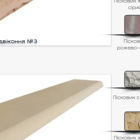
Пісковик 
сіри
ідвіконня №3
Піско
рожево-
Пісковик с
Пісковик 