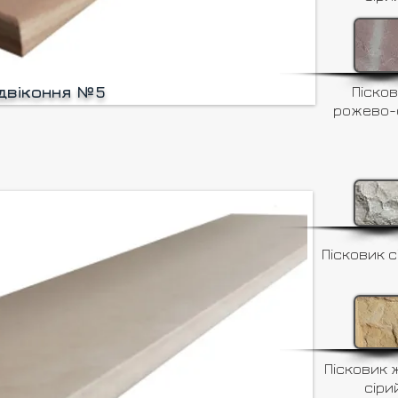
ідвіконня №5
Піско
рожево-
Пісковик с
Пісковик 
сіри