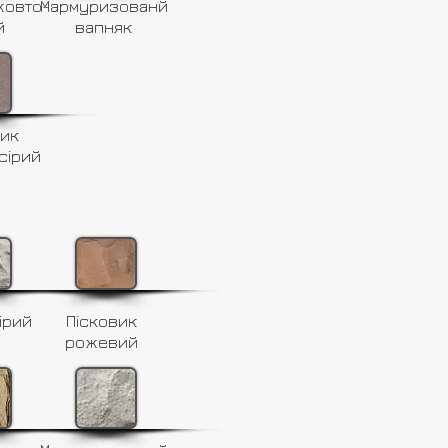
жовто-
Мармуризованй
й
вапняк
вик
сірий
ірий
Пісковик
рожевий