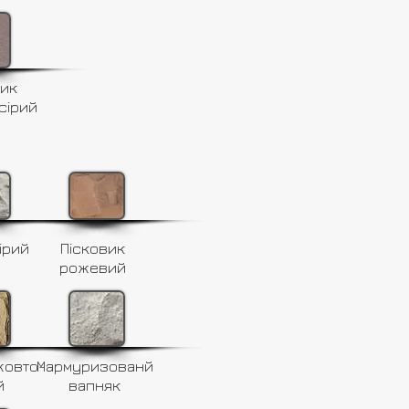
вик
сірий
ірий
Пісковик
рожевий
жовто-
Мармуризованй
й
вапняк