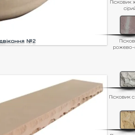
Пісковик 
сіри
ідвіконня №2
Піско
рожево-
Пісковик с