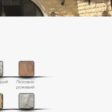
ірий
Пісковик
рожевий