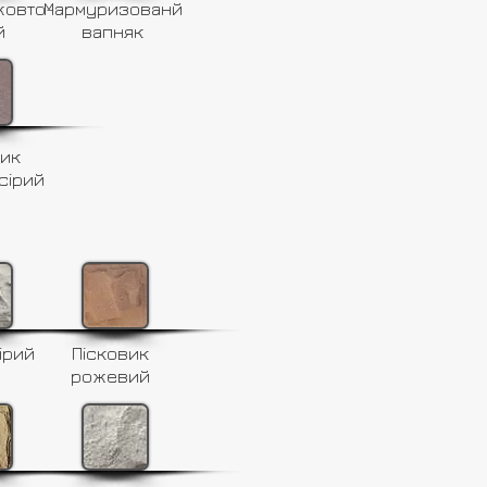
жовто-
Мармуризованй
й
вапняк
вик
сірий
ірий
Пісковик
рожевий