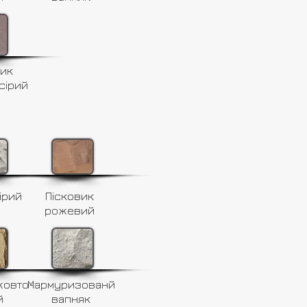
вик
сірий
ірий
Пісковик
рожевий
жовто-
Мармуризованй
й
вапняк