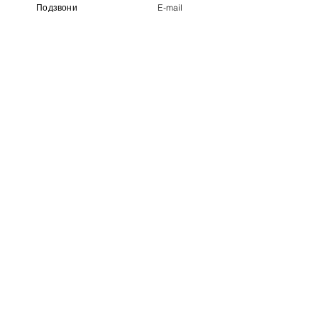
Подзвони
E-mail
Тротуарна плитка
Огорожі
Сходи та балюстради
Розділ релігії
Камінь в інтерєрі
Каміни та барбекю
Скульптури та споруди