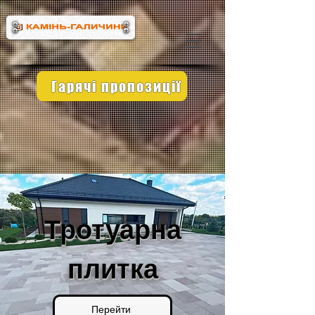
Гарячі пропозиції
Тротуарна
плитка
Перейти