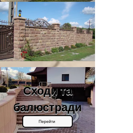
Сходи та
балюстради
Перейти