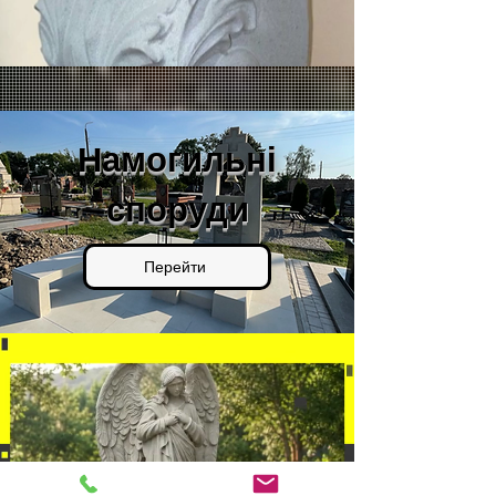
Намогильні
споруди
Перейти