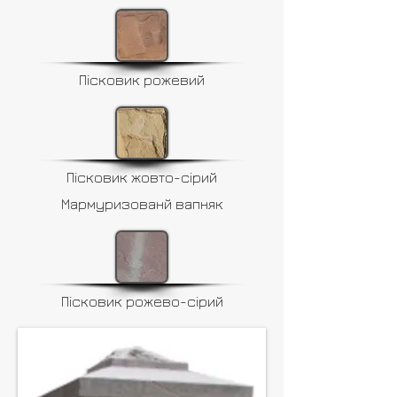
Пісковик рожевий
Пісковик жовто-сірий
Мармуризованй вапняк
Пісковик рожево-сірий