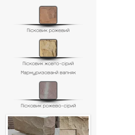
Пісковик рожевий
Пісковик жовто-сірий
Мармуризованй вапняк
Пісковик рожево-сірий