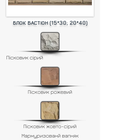
БЛОК БАСТІОН (15*30; 20*40)
Пісковик сірий
Пісковик рожевий
Пісковик жовто-сірий
Мармуризованй вапняк