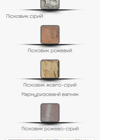
Пісковик сірий
Пісковик рожевий
Пісковик жовто-сірий
Мармуризованй вапняк
Пісковик рожево-сірий