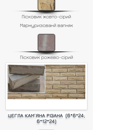
Пісковик жовто-сірий
Мармуризованй вапняк
Пісковик рожево-сірий
ЦЕГЛА КАМ'ЯНА РІЗАНА (6*6*24;
6*12*24)