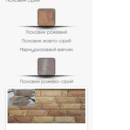
Пісковик сірий
Пісковик рожевий
Пісковик жовто-сірий
Мармуризованй вапняк
Пісковик рожево-сірий