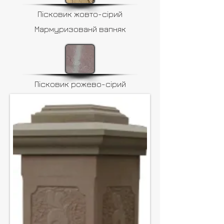
Пісковик жовто-сірий
Мармуризованй вапняк
Пісковик рожево-сірий