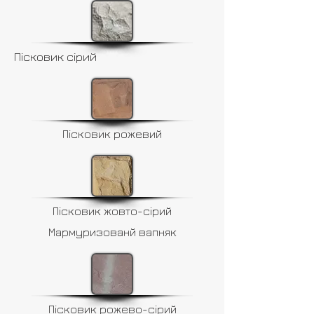
Пісковик сірий
Пісковик рожевий
Пісковик жовто-сірий
Мармуризованй вапняк
Пісковик рожево-сірий