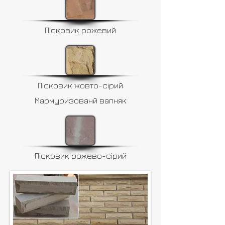
Пісковик рожевий
Пісковик жовто-сірий
Мармуризованй вапняк
Пісковик рожево-сірий