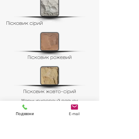
Пісковик сірий
Пісковик рожевий
Пісковик жовто-сірий
Мармуризованй вапняк
Подзвони
E-mail
Пісковик рожево-сірий