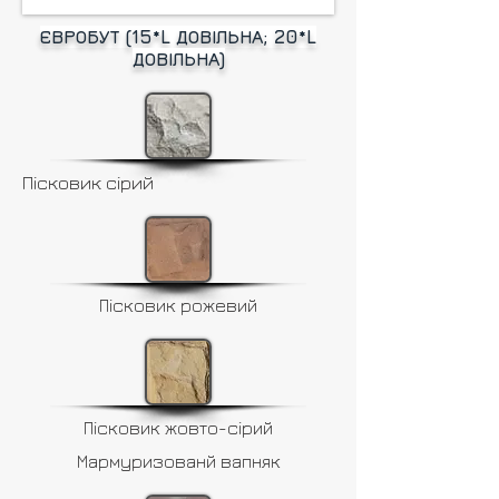
ЄВРОБУТ (15*L ДОВІЛЬНА; 20*L
ДОВІЛЬНА)
Пісковик сірий
Пісковик рожевий
Пісковик жовто-сірий
Мармуризованй вапняк