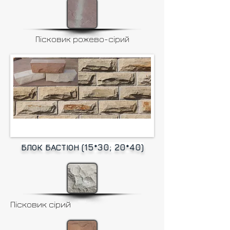
Пісковик рожево-сірий
БЛОК БАСТІОН (15*30; 20*40)
Пісковик сірий