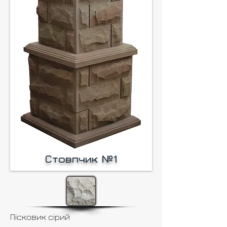
Cтовпчик №1
Пісковик сірий